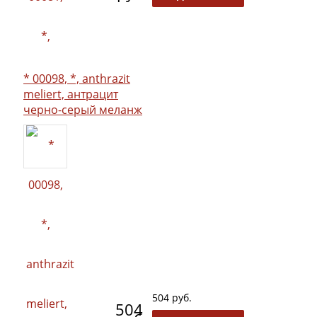
* 00098, *, anthrazit
meliert, антрацит
черно-серый меланж
504 руб.
504