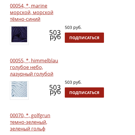
00054, *, marine
морской, морской
тёмно-синий
503 руб.
503
руб
ПОДПИСАТЬСЯ
00055, *, himmelblau
голубое небо,
лазурный голубой
503 руб.
503
руб
ПОДПИСАТЬСЯ
00070, *, golfgrun
темно-зеленый,
зеленый гольф