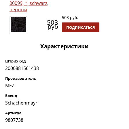
00099, *, schwarz,
черный
503 руб.
503
руб
ПОДПИСАТЬСЯ
Характеристики
ШтрихКод
2000881561438
Производитель
MEZ
Бренд
Schachenmayr
Артикул
9807738