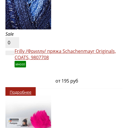
Sale
0
Frilly /Фриллу/ пряжа Schachenmayr Originals,
COATS, 9807708
много
от 195 руб
Подробнее