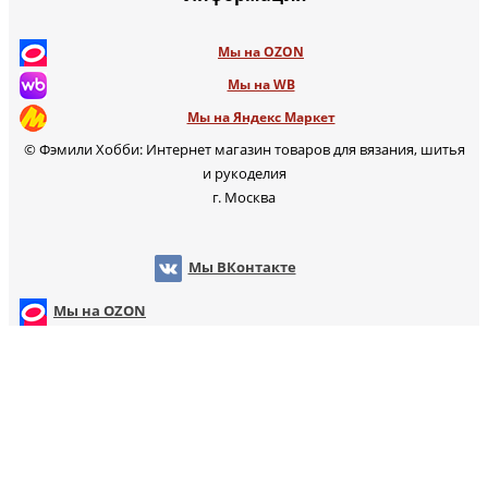
Мы на OZON
Мы на WB
Мы на Яндекс Маркет
© Фэмили Хобби: Интернет магазин товаров для вязания, шитья
и рукоделия
г. Москва
Мы ВКонтакте
Мы на OZON
Мы на WB
т
Мы на Яндекс