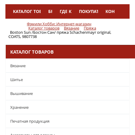
КАТАЛОГ ТОВАРОВ
БРЕНДЫ
ГДЕ КУПИТЬ
ПОКУПАТЕЛЯМ
КОНТАКТЫ
Меню
Фэмили Хобби: Интернет-магазин
Каталог товаров
Вязание
Пряжа
Boston Sun /Бостон Сан/ пряжа Schachenmayr original,
COATS, 9807738
КАТАЛОГ ТОВАРОВ
Вязание
Шитье
Вышивание
Хранение
Печатная продукция