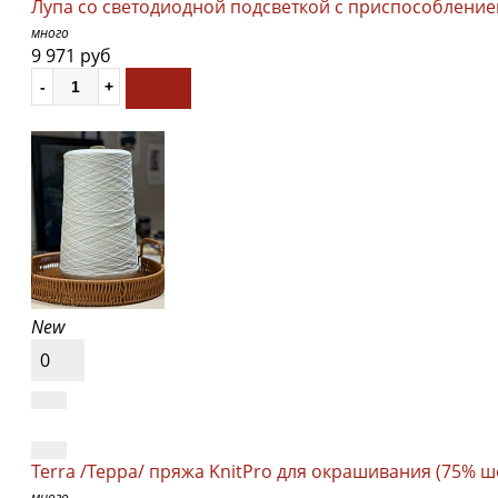
Лупа со светодиодной подсветкой с приспособлением
много
9 971 руб
New
0
Terra /Терра/ пряжа KnitPro для окрашивания (75% ш
много