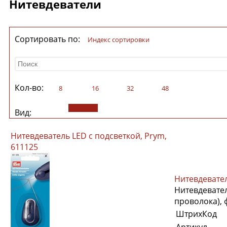
Нитевдеватели
Сортировать по:
индекс сортировки
Кол-во:
8
16
32
48
Вид:
Нитевдеватель LED с подсветкой, Prym,
611125
Нитевдевател
Нитевдевател
проволока),
ШтрихКод
Артикул