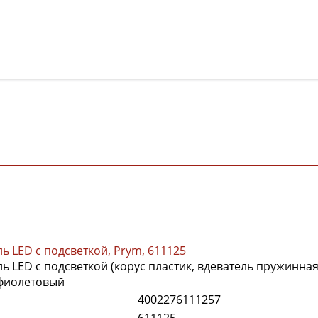
ь LED с подсветкой, Prym, 611125
ь LED с подсветкой (корус пластик, вдеватель пружинная
 фиолетовый
4002276111257
611125