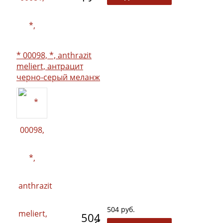
* 00098, *, anthrazit
meliert, антрацит
черно-серый меланж
504 руб.
504