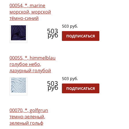
00054, *, marine
морской, морской
тёмно-синий
503 руб.
503
руб
ПОДПИСАТЬСЯ
00055, *, himmelblau
голубое небо,
лазурный голубой
503 руб.
503
руб
ПОДПИСАТЬСЯ
00070, *, golfgrun
темно-зеленый,
зеленый гольф