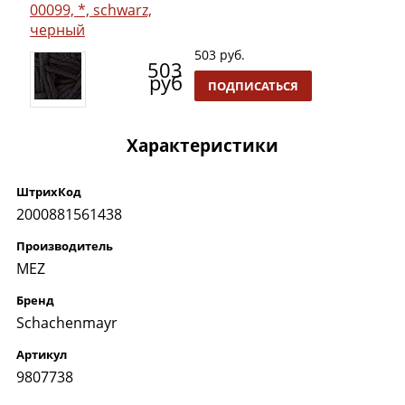
00099, *, schwarz,
черный
503 руб.
503
руб
ПОДПИСАТЬСЯ
Характеристики
ШтрихКод
2000881561438
Производитель
MEZ
Бренд
Schachenmayr
Артикул
9807738