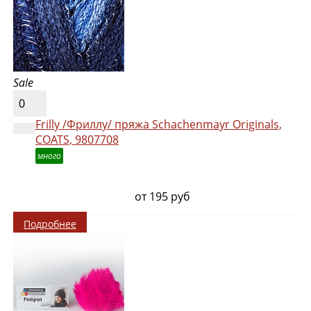
Sale
0
Frilly /Фриллу/ пряжа Schachenmayr Originals,
COATS, 9807708
много
от 195 руб
Подробнее