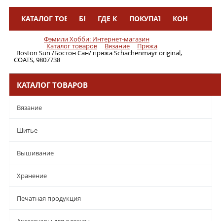
КАТАЛОГ ТОВАРОВ
БРЕНДЫ
ГДЕ КУПИТЬ
ПОКУПАТЕЛЯМ
КОНТАКТЫ
Меню
Фэмили Хобби: Интернет-магазин
Каталог товаров
Вязание
Пряжа
Boston Sun /Бостон Сан/ пряжа Schachenmayr original,
COATS, 9807738
КАТАЛОГ ТОВАРОВ
Вязание
Шитье
Вышивание
Хранение
Печатная продукция