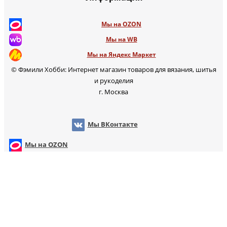
Мы на OZON
Мы на WB
Мы на Яндекс Маркет
© Фэмили Хобби: Интернет магазин товаров для вязания, шитья
и рукоделия
г. Москва
Мы ВКонтакте
Мы на OZON
Мы на WB
т
Мы на Яндекс