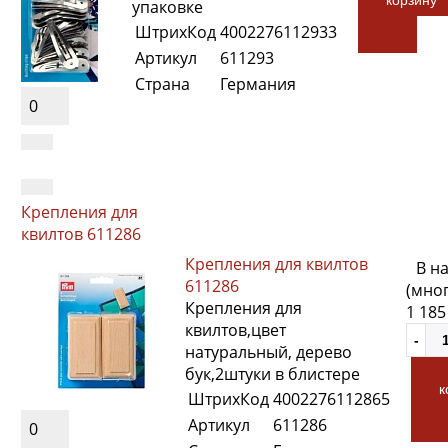
упаковке
ШтрихКод
4002276112933
Артикул
611293
Страна
Германия
0
Крепления для
квилтов 611286
Крепления для квилтов
В н
611286
(мно
Крепления для
1 185
квилтов,цвет
натуральный, дерево
бук,2штуки в блистере
к
ШтрихКод
4002276112865
Артикул
611286
0