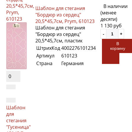
20,5*45,7см,
В наличии
Шаблон для стегания
Prym,
(менее
"Бордюр из сердец"
610123
десяти)
20,5*45,7см, Prym, 610123
1 130 руб
Шаблон для стегания
"Бордюр из сердец"
20,5*45,7см, пластик
В
ШтрихКод
4002276101234
корзину
Артикул
610123
Страна
Германия
0
Шаблон
для
стегания
"Гусеница"