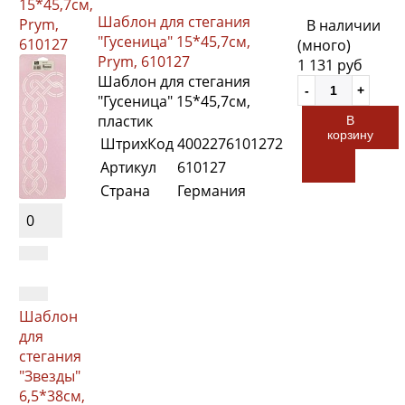
15*45,7см,
Шаблон для стегания
Prym,
В наличии
"Гусеница" 15*45,7см,
610127
(много)
Prym, 610127
1 131 руб
Шаблон для стегания
"Гусеница" 15*45,7см,
пластик
В
корзину
ШтрихКод
4002276101272
Артикул
610127
Страна
Германия
0
Шаблон
для
стегания
"Звезды"
6,5*38см,