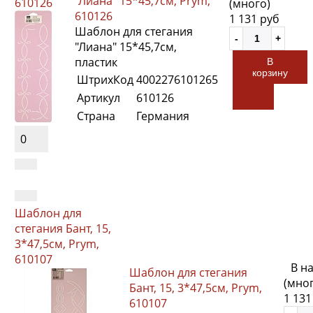
"Лиана" 15*45,7см, Prym,
610126
(много)
610126
1 131 руб
Шаблон для стегания
"Лиана" 15*45,7см,
пластик
В
корзину
ШтрихКод
4002276101265
Артикул
610126
Страна
Германия
0
Шаблон для
стегания Бант, 15,
3*47,5см, Prym,
610107
В н
Шаблон для стегания
(мно
Бант, 15, 3*47,5см, Prym,
1 131
610107