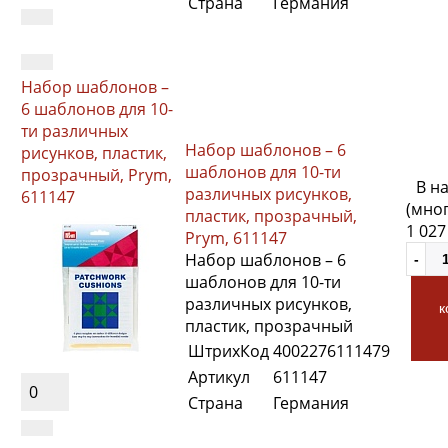
Страна
Германия
Набор шаблонов –
6 шаблонов для 10-
ти различных
Набор шаблонов – 6
рисунков, пластик,
шаблонов для 10-ти
прозрачный, Prym,
В н
различных рисунков,
611147
(мно
пластик, прозрачный,
1 027
Prym, 611147
Набор шаблонов – 6
шаблонов для 10-ти
различных рисунков,
к
пластик, прозрачный
ШтрихКод
4002276111479
Артикул
611147
0
Страна
Германия