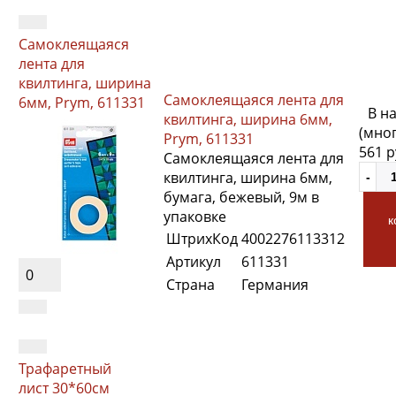
Самоклеящаяся
лента для
квилтинга, ширина
Самоклеящаяся лента для
6мм, Prym, 611331
В н
квилтинга, ширина 6мм,
(мно
Prym, 611331
561 
Самоклеящаяся лента для
квилтинга, ширина 6мм,
бумага, бежевый, 9м в
упаковке
к
ШтрихКод
4002276113312
Артикул
611331
0
Страна
Германия
Трафаретный
лист 30*60см