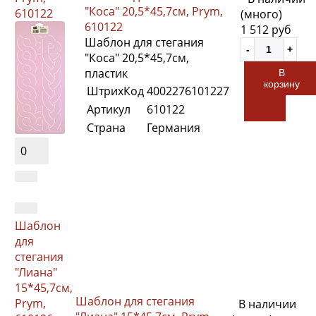
"Коса" 20,5*45,7см, Prym,
610122
(много)
610122
1 512 руб
Шаблон для стегания
"Коса" 20,5*45,7см,
пластик
В
корзину
ШтрихКод
4002276101227
Артикул
610122
Страна
Германия
0
Шаблон
для
стегания
"Лиана"
15*45,7см,
Шаблон для стегания
Prym,
В наличии