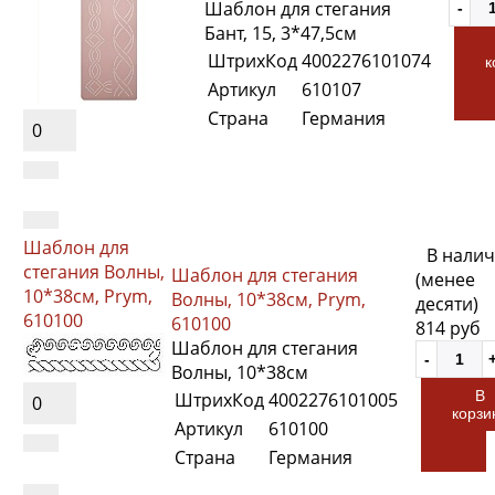
Шаблон для стегания
Бант, 15, 3*47,5см
ШтрихКод
4002276101074
к
Артикул
610107
Страна
Германия
0
Шаблон для
В нали
стегания Волны,
Шаблон для стегания
(менее
10*38см, Prym,
Волны, 10*38см, Prym,
десяти)
610100
610100
814 руб
Шаблон для стегания
Волны, 10*38см
В
ШтрихКод
4002276101005
0
корзи
Артикул
610100
Страна
Германия