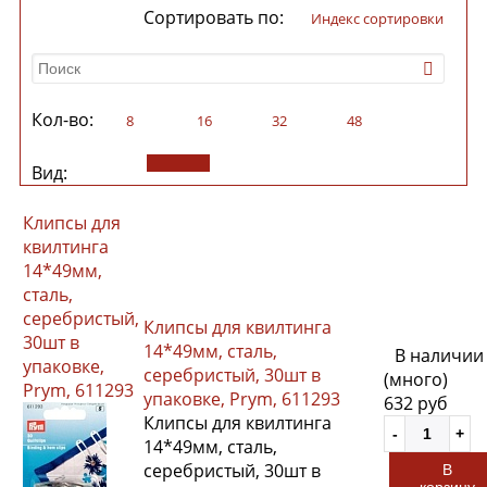
Сортировать по:
индекс сортировки
Кол-во:
8
16
32
48
Вид:
Клипсы для
квилтинга
14*49мм,
сталь,
серебристый,
Клипсы для квилтинга
30шт в
14*49мм, сталь,
В наличии
упаковке,
серебристый, 30шт в
(много)
Prym, 611293
упаковке, Prym, 611293
632 руб
Клипсы для квилтинга
14*49мм, сталь,
серебристый, 30шт в
В
корзину