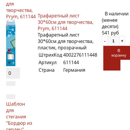
для
творчества,
В наличии
Трафаретный лист
Prym, 611144
(менее
30*60см для творчества,
десяти)
Prym, 611144
541 руб
Трафаретный лист
30*60см для творчества,
пластик, прозрачный
В
ШтрихКод
4002276111448
корзину
Артикул
611144
Страна
Германия
0
Шаблон
для
стегания
"Бордюр из
сердец"