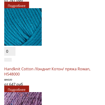
от 741 руб
Подробнее
0
Handknit Cotton /Хэнднит Котон/ пряжа Rowan,
H548000
много
от 647 руб
Подробнее