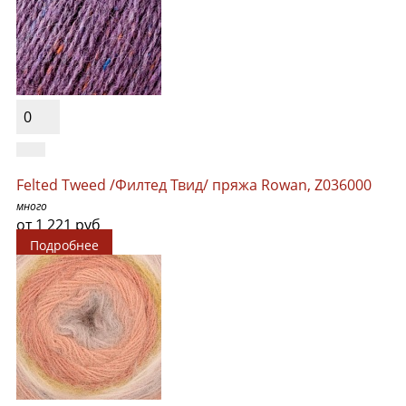
0
Felted Tweed /Филтед Твид/ пряжа Rowan, Z036000
много
от 1 221 руб
Подробнее