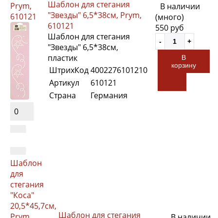
Шаблон для стегания
Prym,
В наличии
"Звезды" 6,5*38см, Prym,
610121
(много)
610121
550 руб
Шаблон для стегания
"Звезды" 6,5*38см,
пластик
В
корзину
ШтрихКод
4002276101210
Артикул
610121
Страна
Германия
0
Шаблон
для
стегания
"Коса"
20,5*45,7см,
Шаблон для стегания
Prym,
В наличии