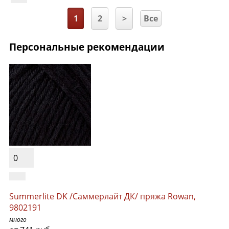
1
2
>
Все
Персональные рекомендации
0
Summerlite DK /Саммерлайт ДК/ пряжа Rowan,
9802191
много