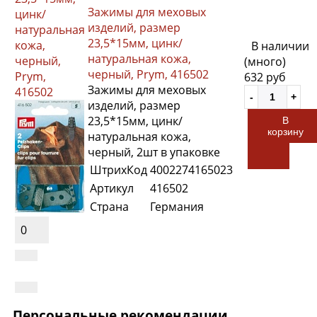
Зажимы для меховых
цинк/
изделий, размер
натуральная
23,5*15мм, цинк/
кожа,
В наличии
натуральная кожа,
черный,
(много)
черный, Prym, 416502
Prym,
632 руб
Зажимы для меховых
416502
изделий, размер
23,5*15мм, цинк/
В
корзину
натуральная кожа,
черный, 2шт в упаковке
ШтрихКод
4002274165023
Артикул
416502
Страна
Германия
0
Персональные рекомендации