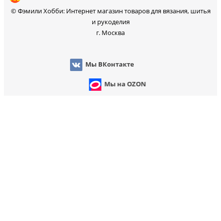
© Фэмили Хобби: Интернет магазин товаров для вязания, шитья
и рукоделия
г. Москва
Мы ВКонтакте
Мы на OZON
Мы на WB
 на Яндекс Маркет