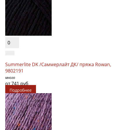
0
Summerlite DK /Саммерлайт ДК/ пряжа Rowan,
9802191
много
от 741 руб
Подробнее