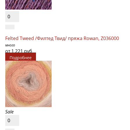
0
Felted Tweed /Филтед Твид/ пряжа Rowan, Z036000
много
от 1 221 руб
Подробнее
Sale
0