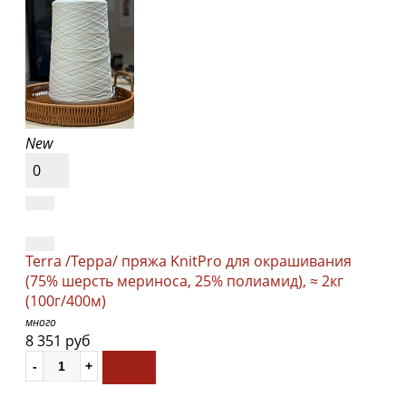
New
0
Terra /Терра/ пряжа KnitPro для окрашивания
(75% шерсть мериноса, 25% полиамид), ≈ 2кг
(100г/400м)
много
8 351 руб