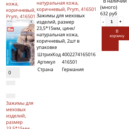
В наличии
натуральная кожа,
кожа,
(много)
коричневый, Prym, 416501
коричневый,
632 руб
Зажимы для меховых
Prym, 416501
изделий, размер
23,5*15мм, цинк/
В
натуральная кожа,
корзину
коричневый, 2шт в
упаковке
ШтрихКод
4002274165016
Артикул
416501
Страна
Германия
0
Зажимы для
меховых
изделий,
размер
23,5*15мм,