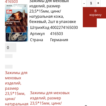
Зажимы для меховых
416503
изделий, размер
23,5*15мм, цинк/
В
корзину
натуральная кожа,
бежевый, 2шт в упаковке
ШтрихКод
4002274165030
Артикул
416503
Страна
Германия
0
Зажимы для
меховых
изделий,
размер
Зажимы для меховых
23,5*15мм,
изделий, размер
цинк/
23,5*15мм, цинк/
натуральная