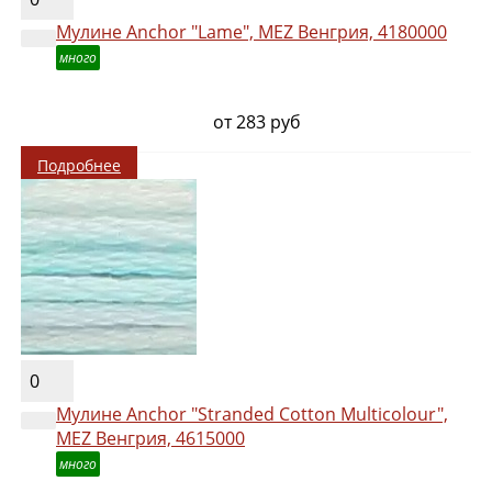
Мулине Anchor "Lame", MEZ Венгрия, 4180000
много
от 283 руб
Подробнее
0
Мулине Anchor "Stranded Cotton Multicolour",
MEZ Венгрия, 4615000
много