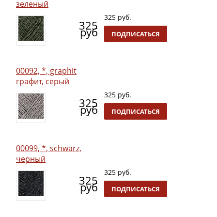
зеленый
325 руб.
325
руб
ПОДПИСАТЬСЯ
00092, *, graphit
графит, серый
325 руб.
325
руб
ПОДПИСАТЬСЯ
00099, *, schwarz,
черный
325 руб.
325
руб
ПОДПИСАТЬСЯ