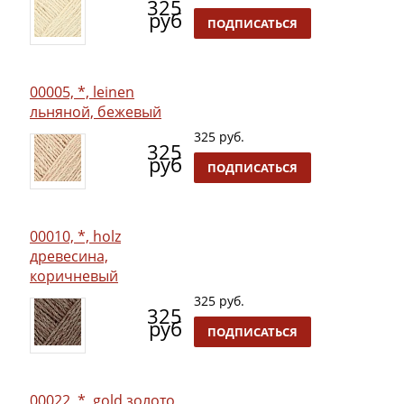
325
руб
ПОДПИСАТЬСЯ
00005, *, leinen
льняной, бежевый
325 руб.
325
руб
ПОДПИСАТЬСЯ
00010, *, holz
древесина,
коричневый
325 руб.
325
руб
ПОДПИСАТЬСЯ
00022, *, gold золото,