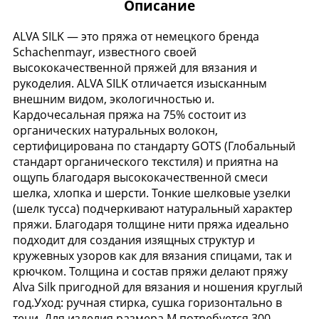
Описание
ALVA SILK — это пряжа от немецкого бренда
Schachenmayr, известного своей
высококачественной пряжей для вязания и
рукоделия. ALVA SILK отличается изысканным
внешним видом, экологичностью и.
Кардочесальная пряжа на 75% состоит из
органических натуральных волокон,
сертифицирована по стандарту GOTS (Глобальный
стандарт органического текстиля) и приятна на
ощупь благодаря высококачественной смеси
шелка, хлопка и шерсти. Тонкие шелковые узелки
(шелк тусса) подчеркивают натуральный характер
пряжи. Благодаря толщине нити пряжа идеально
подходит для создания изящных структур и
кружевных узоров как для вязания спицами, так и
крючком. Толщина и состав пряжи делают пряжу
Alva Silk пригодной для вязания и ношения круглый
год.Уход: ручная стирка, сушка горизонтально в
тени. Для изделия размера М потребуется 300