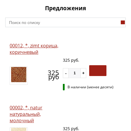
Предложения
00012, *, zimt корица,
коричневый
325 руб.
325
руб
В наличии (менее десяти)
00002, *, natur
натуральный,
молочный
325 руб.