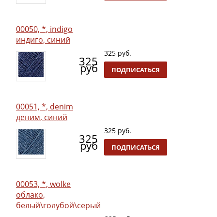
00050, *, indigo
индиго, синий
325 руб.
325
руб
ПОДПИСАТЬСЯ
00051, *, denim
деним, синий
325 руб.
325
руб
ПОДПИСАТЬСЯ
00053, *, wolke
облако,
белый\голубой\серый