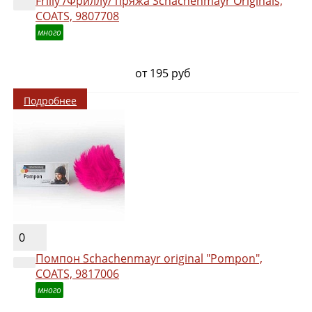
Frilly /Фриллу/ пряжа Schachenmayr Originals,
COATS, 9807708
много
от 195 руб
Подробнее
0
Помпон Schachenmayr original "Pompon",
COATS, 9817006
много