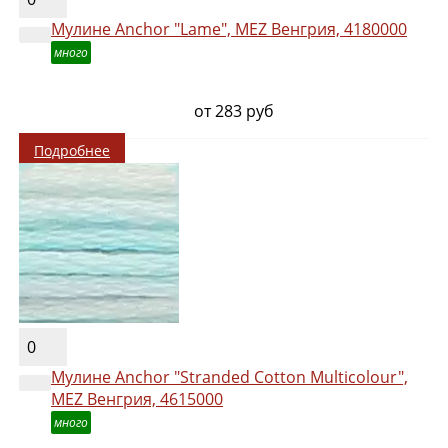
Мулине Anchor "Lame", MEZ Венгрия, 4180000
много
от 283 руб
Подробнее
0
Мулине Anchor "Stranded Cotton Multicolour",
MEZ Венгрия, 4615000
много