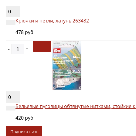
0
Крючки и петли, латунь 263432
478 руб
0
Бельевые пуговицы обтянутые нитками, стойкие к
420 руб
Подписаться