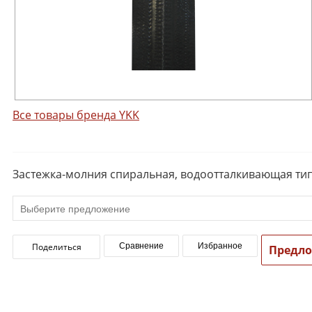
Все товары бренда YKK
Застежка-молния спиральная, водоотталкивающая тип 
Поделиться
Сравнение
Избранное
Предл