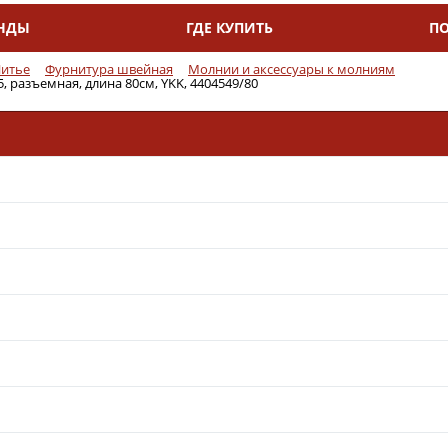
НДЫ
ГДЕ КУПИТЬ
П
итье
Фурнитура швейная
Молнии и аксессуары к молниям
 разъемная, длина 80см, YKK, 4404549/80