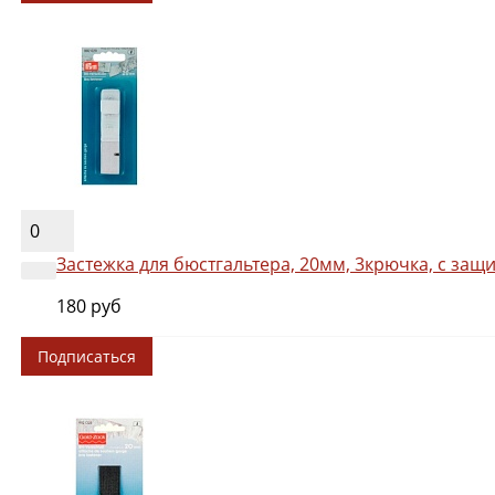
0
Застежка для бюстгальтера, 20мм, 3крючка, с защи
180 руб
Подписаться