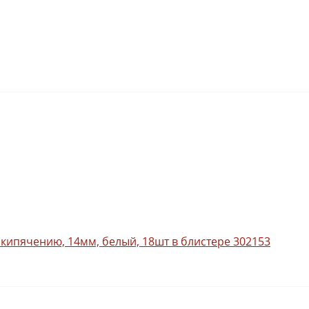
 кипячению, 14мм, белый, 18шт в блистере 302153