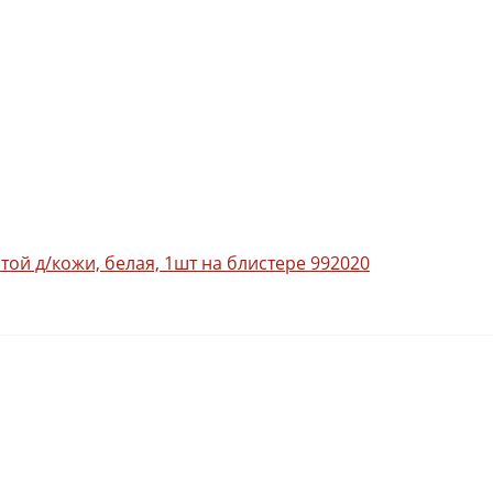
той д/кожи, белая, 1шт на блистере 992020