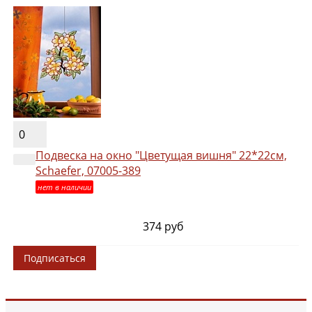
0
Подвеска на окно "Цветущая вишня" 22*22см,
Schaefer, 07005-389
нет в наличии
374 руб
Подписаться