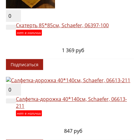
0
Скатерть 85*85см, Schaefer, 06397-100
нет в наличии
1 369 руб
Подписаться
0
Салфетка-дорожка 40*140см, Schaefer, 06613-
211
нет в наличии
847 руб