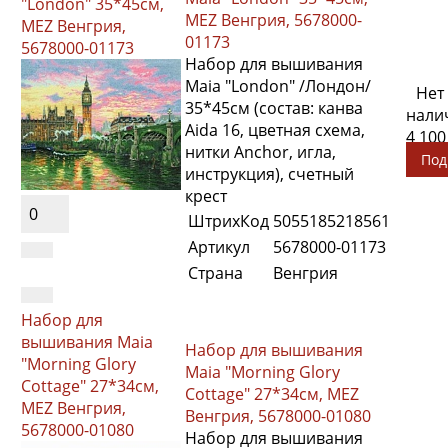
"London" 35*45см,
MEZ Венгрия, 5678000-
MEZ Венгрия,
01173
5678000-01173
Набор для вышивания
Maia "London" /Лондон/
Нет
35*45см (состав: канва
нали
Aida 16, цветная схема,
4 100
нитки Anchor, игла,
Под
инструкция), счетный
крест
0
ШтрихКод
5055185218561
Артикул
5678000-01173
Страна
Венгрия
Набор для
вышивания Maia
Набор для вышивания
"Morning Glory
Maia "Morning Glory
Cottage" 27*34см,
Cottage" 27*34см, MEZ
MEZ Венгрия,
Венгрия, 5678000-01080
5678000-01080
Набор для вышивания