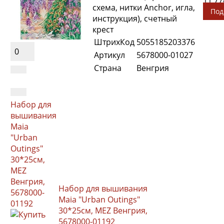
схема, нитки Anchor, игла,
Под
инструкция), счетный
крест
ШтрихКод
5055185203376
0
Артикул
5678000-01027
Страна
Венгрия
Набор для
вышивания
Maia
"Urban
Outings"
30*25см,
MEZ
Венгрия,
Набор для вышивания
5678000-
Maia "Urban Outings"
01192
30*25см, MEZ Венгрия,
5678000-01192