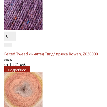
0
Felted Tweed /Филтед Твид/ пряжа Rowan, Z036000
много
от 1 221 руб
Подробнее