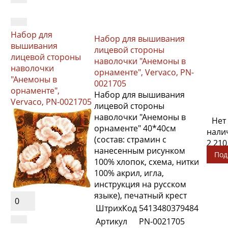
Набор для
Набор для вышивания
вышивания
лицевой стороны
лицевой стороны
наволочки "Анемоны в
наволочки
орнаменте", Vervaco, PN-
"Анемоны в
0021705
орнаменте",
Набор для вышивания
Vervaco, PN-0021705
лицевой стороны
наволочки "Анемоны в
Нет
орнаменте" 40*40см
нали
(состав: страмин с
2 210
нанесенным рисунком
Под
100% хлопок, схема, нитки
100% акрил, игла,
инструкция на русском
языке), печатный крест
0
ШтрихКод
5413480379484
Артикул
PN-0021705