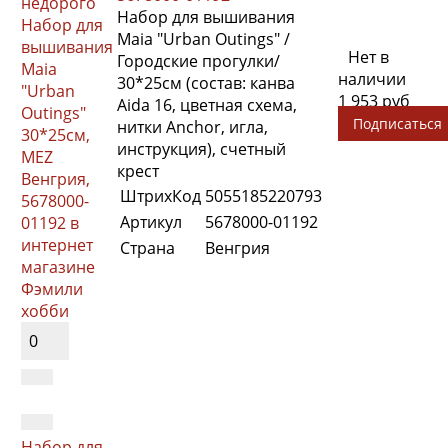
Набор для вышивания
Maia "Urban Outings" /
Нет в
Городские прогулки/
наличии
30*25см (состав: канва
1 953 руб
Aida 16, цветная схема,
Подписаться
нитки Anchor, игла,
инструкция), счетный
крест
ШтрихКод
5055185220793
Артикул
5678000-01192
Страна
Венгрия
0
Набор для