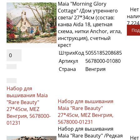
Maia "Morning Glory
Нет
Cottage" /Дом утреннего
нали
света/ 27*34см (состав:
7 224
канва Aida 18, цветная
Под
схема, нитки Anchor, игла,
инструкция), счетный
крест
ШтрихКод
5055185208685
0
Артикул
5678000-01080
Страна
Венгрия
Набор для
вышивания Maia
Набор для вышивания
"Rare Beauty"
Maia "Rare Beauty"
27*45см, MEZ
27*45см, MEZ Венгрия,
Венгрия, 5678000-
5678000-01231
01231
Набор для вышивания
Maia "Rare Beauty" /Редкая
Нет