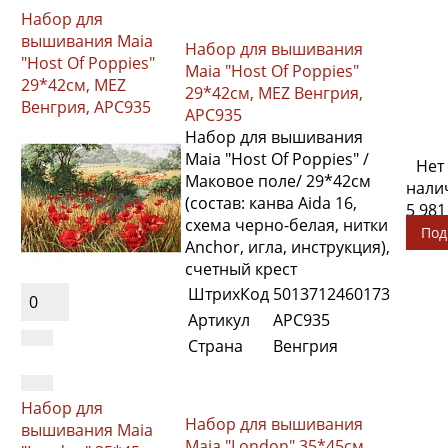
Набор для
вышивания Maia
Набор для вышивания
"Host Of Poppies"
Maia "Host Of Poppies"
29*42см, MEZ
29*42см, MEZ Венгрия,
Венгрия, APC935
APC935
Набор для вышивания
Maia "Host Of Poppies" /
Нет
Маковое поле/ 29*42см
нали
(состав: канва Aida 16,
5 981
схема черно-белая, нитки
Под
Anchor, игла, инструкция),
счетный крест
ШтрихКод
5013712460173
0
Артикул
APC935
Страна
Венгрия
Набор для
Набор для вышивания
вышивания Maia
Maia "London" 35*45см,