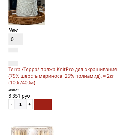
New
0
Terra /Терра/ пряжа KnitPro для окрашивания
(75% шерсть мериноса, 25% полиамид), ≈ 2кг
(100г/400м)
много
8 351 руб