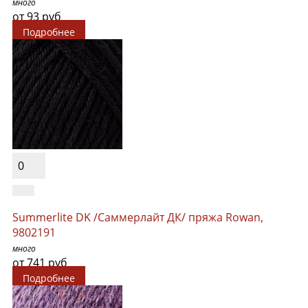
много
от 93 руб
Подробнее
0
Summerlite DK /Саммерлайт ДК/ пряжа Rowan,
9802191
много
от 741 руб
Подробнее