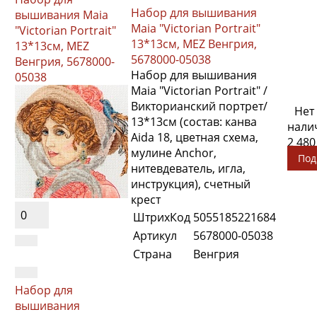
Набор для вышивания
вышивания Maia
Maia "Victorian Portrait"
"Victorian Portrait"
13*13см, MEZ Венгрия,
13*13см, MEZ
5678000-05038
Венгрия, 5678000-
Набор для вышивания
05038
Maia "Victorian Portrait" /
Викторианский портрет/
Нет
13*13см (состав: канва
нали
Aida 18, цветная схема,
2 480
мулине Anchor,
Под
нитевдеватель, игла,
инструкция), счетный
крест
0
ШтрихКод
5055185221684
Артикул
5678000-05038
Страна
Венгрия
Набор для
вышивания