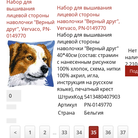
Набор для
Набор для вышивания
вышивания
лицевой стороны
лицевой стороны
наволочки "Верный друг",
наволочки "Верный
Vervaco, PN-0149770
друг", Vervaco, PN-
Набор для вышивания
0149770
лицевой стороны
наволочки "Верный друг"
Нет
40*40см (состав: страмин
нали
с нанесенным рисунком
2 210
100% хлопок, схема, нитки
Под
100% акрил, игла,
инструкция на русском
языке), печатный крест
0
ШтрихКод
5413480407903
Артикул
PN-0149770
Страна
Бельгия
<
1
2
...
33
34
35
36
37