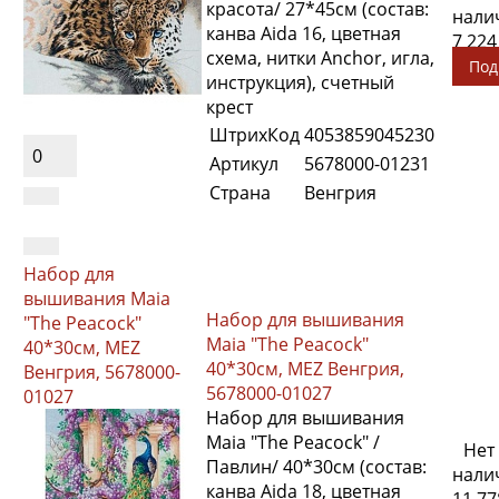
красота/ 27*45см (состав:
нали
канва Aida 16, цветная
7 224
схема, нитки Anchor, игла,
Под
инструкция), счетный
крест
ШтрихКод
4053859045230
0
Артикул
5678000-01231
Страна
Венгрия
Набор для
вышивания Maia
Набор для вышивания
"The Peacock"
Maia "The Peacock"
40*30см, MEZ
40*30см, MEZ Венгрия,
Венгрия, 5678000-
5678000-01027
01027
Набор для вышивания
Maia "The Peacock" /
Нет
Павлин/ 40*30см (состав:
нали
канва Aida 18, цветная
11 77