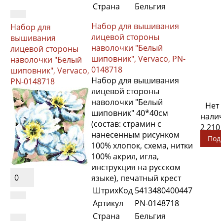
Страна
Бельгия
Набор для вышивания
Набор для
лицевой стороны
вышивания
наволочки "Белый
лицевой стороны
шиповник", Vervaco, PN-
наволочки "Белый
0148718
шиповник", Vervaco,
Набор для вышивания
PN-0148718
лицевой стороны
наволочки "Белый
Нет
шиповник" 40*40см
нали
(состав: страмин с
2 210
нанесенным рисунком
Под
100% хлопок, схема, нитки
100% акрил, игла,
инструкция на русском
0
языке), печатный крест
ШтрихКод
5413480400447
Артикул
PN-0148718
Страна
Бельгия