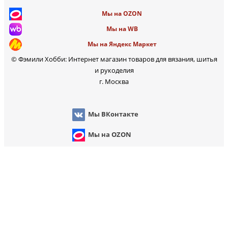
Мы на OZON
Мы на WB
Мы на Яндекс Маркет
© Фэмили Хобби: Интернет магазин товаров для вязания, шитья
и рукоделия
г. Москва
Мы ВКонтакте
Мы на OZON
Мы на WB
 на Яндекс Маркет