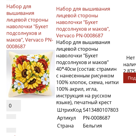
Набор для
Набор для вышивания
вышивания
лицевой стороны
лицевой стороны
наволочки "Букет
наволочки "Букет
подсолнухов и маков",
подсолнухов и
Vervaco PN-0008687
маков", Vervaco PN-
Набор для вышивания
0008687
лицевой стороны
наволочки "Букет
Нет
подсолнухов и маков"
нали
40*40см (состав: страмин
2 875
с нанесенным рисунком
Под
100% хлопок, схема, нитки
100% акрил, игла,
инструкция на русском
языке), печатный крест
0
ШтрихКод
5413480107803
Артикул
PN-0008687
Страна
Бельгия