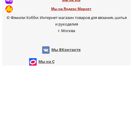
Мы на Яндекс Маркет
© Фэмили Хобби: Интернет магазин товаров для вязания, шитья
и рукоделия
г. Москва
Мы ВКонтакте
Мы на OZON
Мы на WB
т
Мы на Яндекс