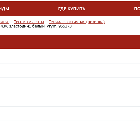
НДЫ
ГДЕ КУПИТЬ
П
итье
Тесьма и ленты
Тесьма эластичная (резинка)
43% эластодин), белый, Prym, 955373