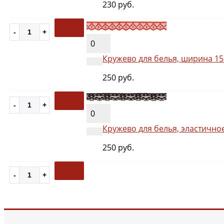
230 руб.
0
Кружево для белья, ширина 15
250 руб.
0
Кружево для белья, эластично
250 руб.