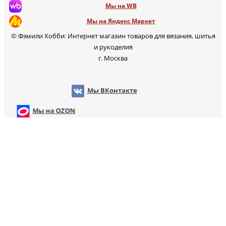
Мы на WB
Мы на Яндекс Маркет
© Фэмили Хобби: Интернет магазин товаров для вязания, шитья
и рукоделия
г. Москва
Мы ВКонтакте
Мы на OZON
Мы на WB
т
Мы на Яндекс