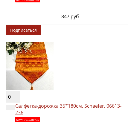
847 руб
Подписаться
0
Салфетка-дорожка 35*180см, Schaefer, 06613-
236
нет в наличии