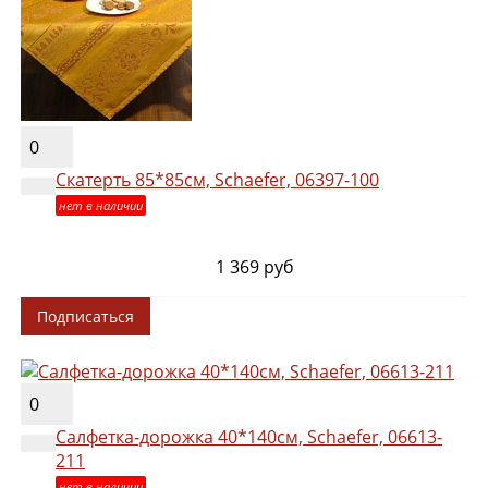
0
Скатерть 85*85см, Schaefer, 06397-100
нет в наличии
1 369 руб
Подписаться
0
Салфетка-дорожка 40*140см, Schaefer, 06613-
211
нет в наличии