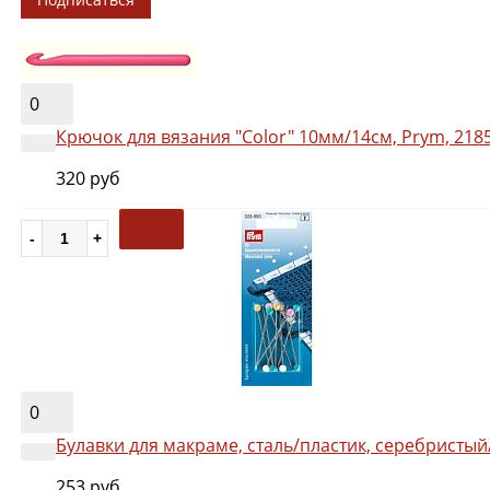
0
Крючок для вязания "Color" 10мм/14см, Prym, 218
320 руб
0
Булавки для макраме, сталь/пластик, серебристый
253 руб