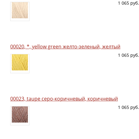
1 065 руб.
00020, *, yellow green желто-зеленый, желтый
1 065 руб.
00023, taupe серо-коричневый, коричневый
1 065 руб.