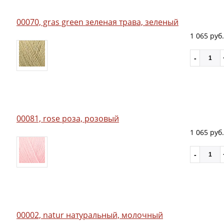
00070, gras green зеленая трава, зеленый
1 065 руб.
00081, rose роза, розовый
1 065 руб.
00002, natur натуральный, молочный