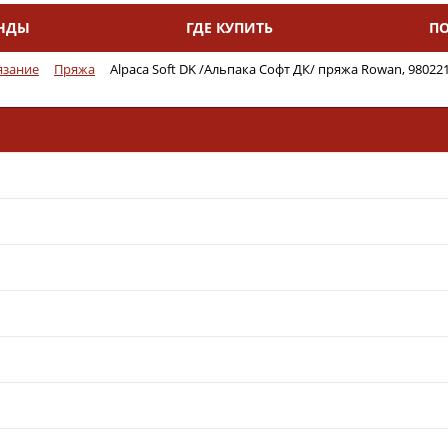
НДЫ
ГДЕ КУПИТЬ
П
язание
Пряжа
Alpaca Soft DK /Альпака Софт ДК/ пряжа Rowan, 98022