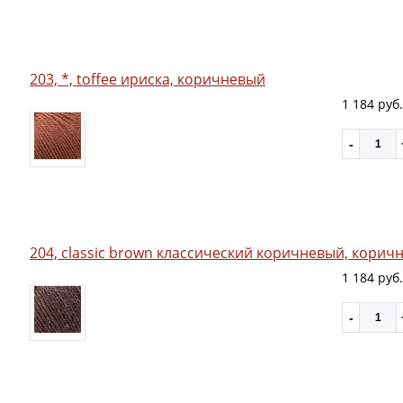
203, *, toffee ириска, коричневый
1 184 руб.
204, classic brown классический коричневый, корич
1 184 руб.