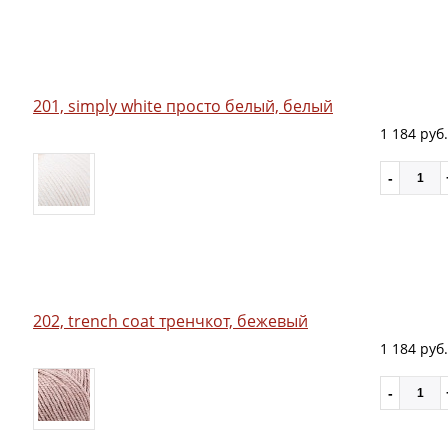
201, simply white просто белый, белый
1 184 руб.
202, trench coat тренчкот, бежевый
1 184 руб.