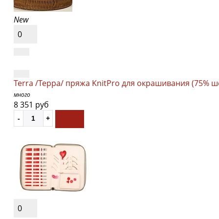
New
0
Terra /Терра/ пряжа KnitPro для окрашивания (75% ш
много
8 351 руб
0