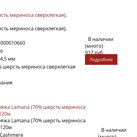
сть мериноса сверхлегкая),
сть мериноса сверхлегкая),
В наличии
1000010660
(много)
o
917 руб
- 4,5 мм
Подробнее
% шерсть мериноса сверхлегкая
мания
яжа Lamana (70% шерсть мериноса
/120м
яжа Lamana (70% шерсть мериноса
/120м
В наличии
Cashmere
(много)