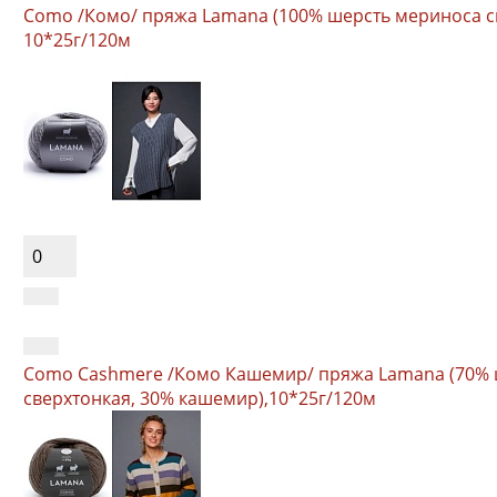
Como /Комо/ пряжа Lamana (100% шерсть мериноса св
10*25г/120м
0
Como Cashmere /Комо Кашемир/ пряжа Lamana (70% 
сверхтонкая, 30% кашемир),10*25г/120м