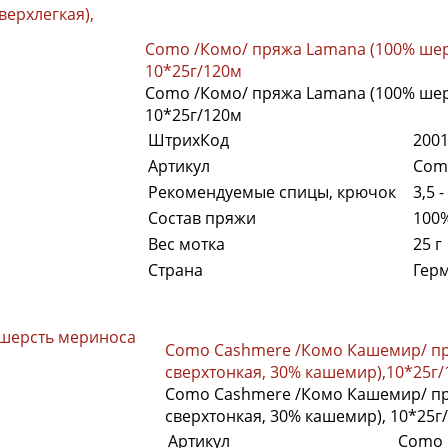
ерхлегкая),
Como /Комо/ пряжа Lamana (100% шер
10*25г/120м
Como /Комо/ пряжа Lamana (100% шер
10*25г/120м
ШтрихКод
200
Артикул
Com
Рекомендуемые спицы, крючок
3,5 
Состав пряжи
100
Вес мотка
25 г
Страна
Гер
шерсть мериноса
Como Cashmere /Комо Кашемир/ пр
сверхтонкая, 30% кашемир),10*25г
Como Cashmere /Комо Кашемир/ пр
сверхтонкая, 30% кашемир), 10*25г
Артикул
Como 