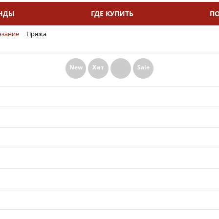
НДЫ
ГДЕ КУПИТЬ
П
язание
Пряжа
New
Хит
Sale