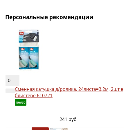
Персональные рекомендации
0
Сменная катушка д/ролика, 24листа=3,2м, 2шт в
блистере 610721
много
241 руб