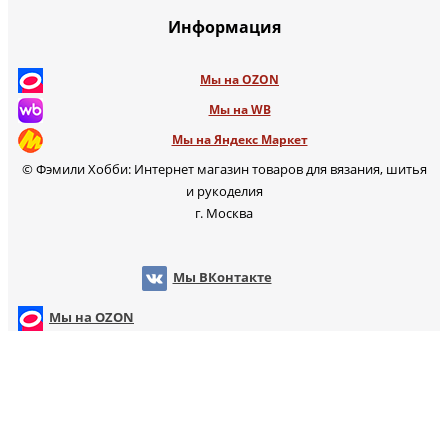
Информация
Мы на OZON
Мы на WB
Мы на Яндекс Маркет
© Фэмили Хобби: Интернет магазин товаров для вязания, шитья
и рукоделия
г. Москва
Мы ВКонтакте
Мы на OZON
Мы на WB
т
Мы на Яндекс