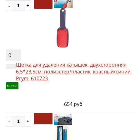
0
Щетка для удаления катышек, двухсторонняя
6,5*23,5см, полиэстер/пластик, красный/синий,
Prym, 610723
много
654 руб