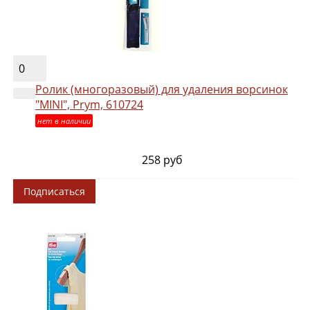
0
Ролик (многоразовый) для удаления ворсинок
"MINI", Prym, 610724
нет в наличии
258 руб
Подписаться