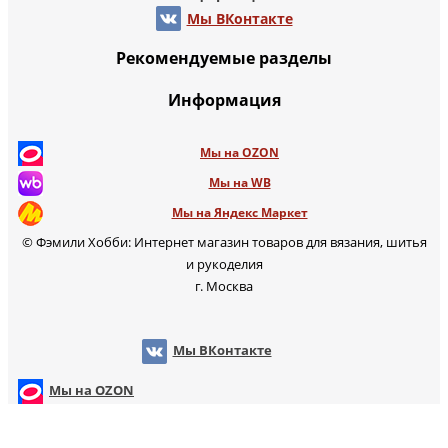
Мы ВКонтакте
Рекомендуемые разделы
Информация
Мы на OZON
Мы на WB
Мы на Яндекс Маркет
© Фэмили Хобби: Интернет магазин товаров для вязания, шитья
и рукоделия
г. Москва
Мы ВКонтакте
Мы на OZON
Мы на WB
т
Мы на Яндекс