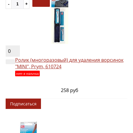
0
Ролик (многоразовый) для удаления ворсинок
"MINI", Prym, 610724
нет в наличии
258 руб
Подписаться