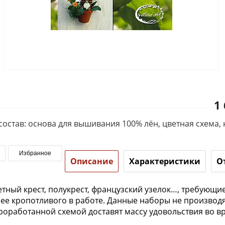
1
став: основа для вышивания 100% лён, цветная схема, н
Избранное
Описание
Характеристики
О
тный крест, полукрест, французский узелок…, требующи
более кропотливого в работе. Данные наборы не произво
роработанной схемой доставят массу удовольствия во в