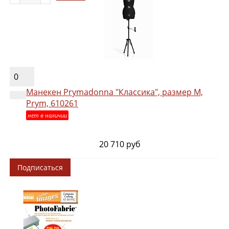
0
Манекен Prymadonna "Классика", размер M,
Prym, 610261
нет в наличии
20 710 руб
Подписаться