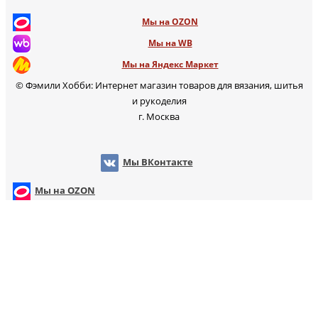
Мы на OZON
Мы на WB
Мы на Яндекс Маркет
© Фэмили Хобби: Интернет магазин товаров для вязания, шитья
и рукоделия
г. Москва
Мы ВКонтакте
Мы на OZON
Мы на WB
т
Мы на Яндекс