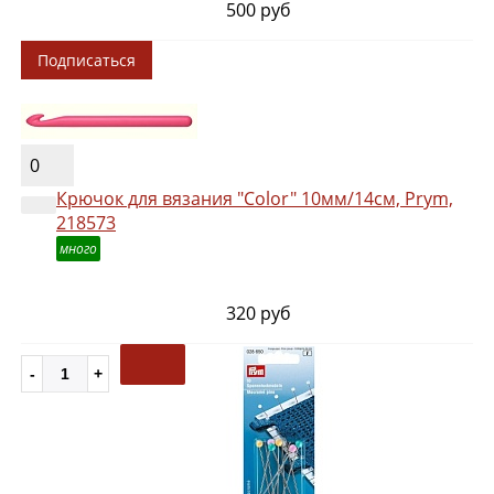
500 руб
Подписаться
0
Крючок для вязания "Color" 10мм/14см, Prym,
218573
много
320 руб