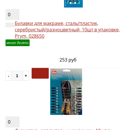
0
Булавки для макраме, сталь/пластик,
серебристый/разноцветный, 10шт в упаковке,
Prym, 028650
менее десяти
253 руб
0