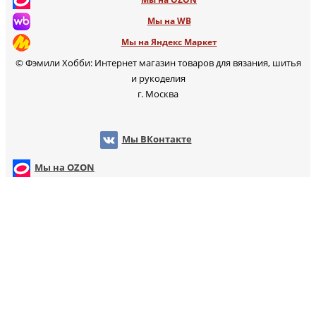
Мы на WB
Мы на Яндекс Маркет
© Фэмили Хобби: Интернет магазин товаров для вязания, шитья
и рукоделия
г. Москва
Мы ВКонтакте
Мы на OZON
Мы на WB
т
Мы на Яндекс