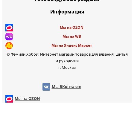
Информация
Мы на OZON
Мы на WB
Мы на Яндекс Маркет
© Фэмили Хобби: Интернет магазин товаров для вязания, шитья
и рукоделия
г. Москва
Мы ВКонтакте
Мы на OZON
Мы на WB
т
Мы на Яндекс