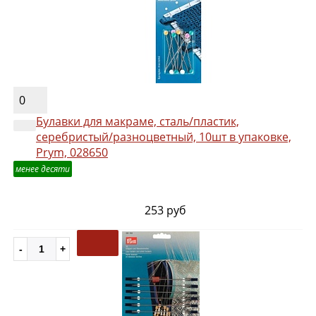
0
Булавки для макраме, сталь/пластик,
серебристый/разноцветный, 10шт в упаковке,
Prym, 028650
менее десяти
253 руб