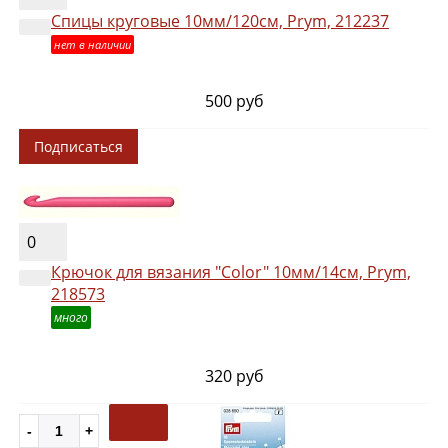
Спицы круговые 10мм/120см, Prym, 212237
нет в наличии
500 руб
Подписаться
0
Крючок для вязания "Color" 10мм/14см, Prym,
218573
много
320 руб