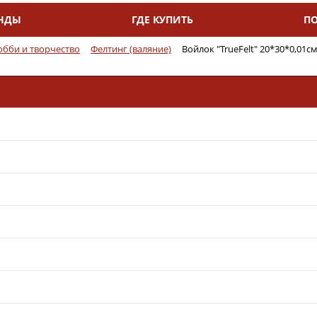
НДЫ
ГДЕ КУПИТЬ
П
обби и творчество
Фелтинг (валяние)
Войлок "TrueFelt" 20*30*0,01см,