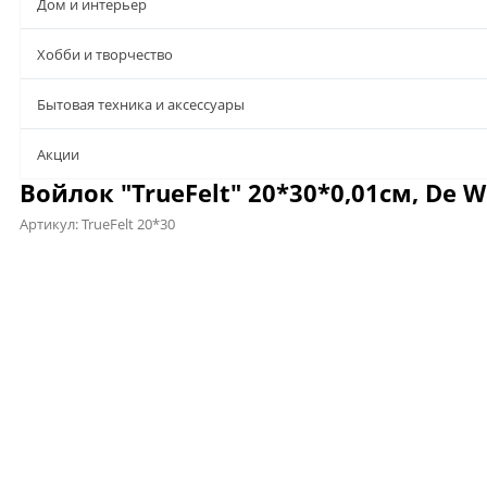
Дом и интерьер
Хобби и творчество
Бытовая техника и аксессуары
Aкции
Войлок "TrueFelt" 20*30*0,01см, De Wi
Артикул:
TrueFelt 20*30
Предложения
Описание
Характеристики
Отзывы