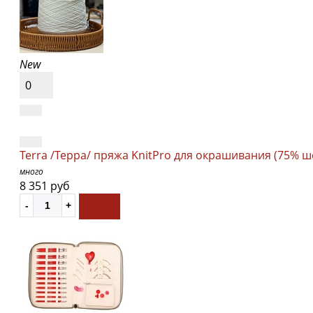
New
0
Terra /Терра/ пряжа KnitPro для окрашивания (75% ш
много
8 351 руб