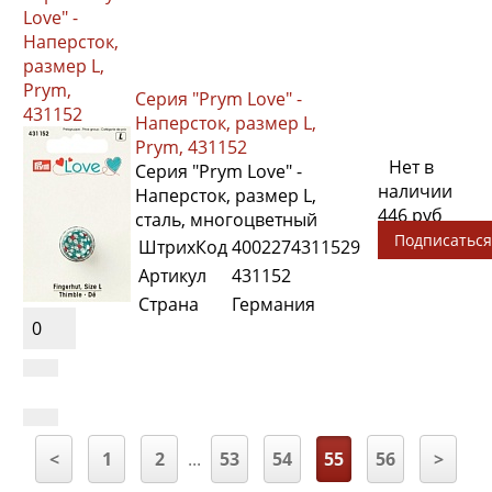
Love" -
Наперсток,
размер L,
Prym,
Серия "Prym Love" -
431152
Наперсток, размер L,
Prym, 431152
Нет в
Серия "Prym Love" -
наличии
Наперсток, размер L,
446 руб
сталь, многоцветный
Подписаться
ШтрихКод
4002274311529
Артикул
431152
Страна
Германия
0
<
1
2
...
53
54
55
56
>