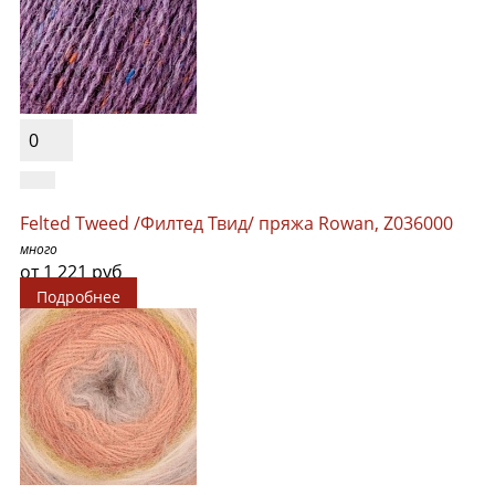
0
Felted Tweed /Филтед Твид/ пряжа Rowan, Z036000
много
от 1 221 руб
Подробнее