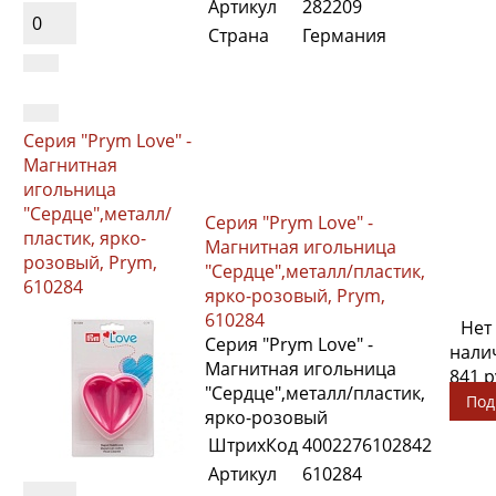
Артикул
282209
0
Страна
Германия
Серия "Prym Love" -
Магнитная
игольница
"Сердце",металл/
Серия "Prym Love" -
пластик, ярко-
Магнитная игольница
розовый, Prym,
"Сердце",металл/пластик,
610284
ярко-розовый, Prym,
610284
Нет
Серия "Prym Love" -
нали
Магнитная игольница
841 
"Сердце",металл/пластик,
Под
ярко-розовый
ШтрихКод
4002276102842
Артикул
610284