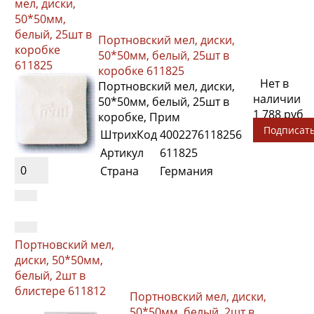
мел, диски,
50*50мм,
белый, 25шт в
Портновский мел, диски,
коробке
50*50мм, белый, 25шт в
611825
коробке 611825
Нет в
Портновский мел, диски,
наличии
50*50мм, белый, 25шт в
1 788 руб
коробке, Прим
Подписат
ШтрихКод
4002276118256
Артикул
611825
0
Страна
Германия
Портновский мел,
диски, 50*50мм,
белый, 2шт в
блистере 611812
Портновский мел, диски,
50*50мм, белый, 2шт в