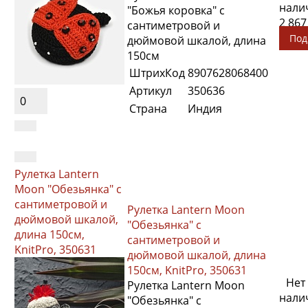
нали
"Божья коровка" с
2 867
сантиметровой и
Под
дюймовой шкалой, длина
150см
ШтрихКод
8907628068400
Артикул
350636
0
Страна
Индия
Рулетка Lantern
Moon "Обезьянка" с
сантиметровой и
Рулетка Lantern Moon
дюймовой шкалой,
"Обезьянка" с
длина 150см,
сантиметровой и
KnitPro, 350631
дюймовой шкалой, длина
150см, KnitPro, 350631
Нет
Рулетка Lantern Moon
нали
"Обезьянка" с