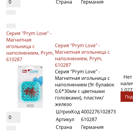
0
Страна
Германия
Серия "Prym Love" -
Магнитная
Серия "Prym Love" -
игольница с
Магнитная игольница с
наполнением, Prym,
наполнением, Prym,
610287
610287
Серия "Prym Love" -
Нет
Магнитная игольница с
нали
наполнением (9г булавок
1 027
0,6*30мм с цветными
Под
головками), пластик/
железо
ШтрихКод
4002276102873
0
Артикул
610287
Страна
Германия