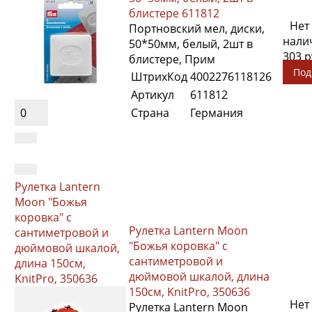
блистере 611812
Нет
Портновский мел, диски,
нали
50*50мм, белый, 2шт в
303 
блистере, Прим
Под
ШтрихКод
4002276118126
Артикул
611812
0
Страна
Германия
Рулетка Lantern
Moon "Божья
коровка" с
Рулетка Lantern Moon
сантиметровой и
"Божья коровка" с
дюймовой шкалой,
сантиметровой и
длина 150см,
дюймовой шкалой, длина
KnitPro, 350636
150см, KnitPro, 350636
Нет
Рулетка Lantern Moon