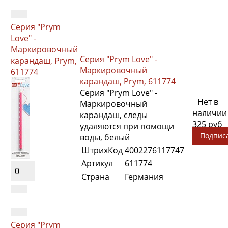
Серия "Prym
Love" -
Маркировочный
Серия "Prym Love" -
карандаш, Prym,
Маркировочный
611774
карандаш, Prym, 611774
Серия "Prym Love" -
Нет в
Маркировочный
наличии
карандаш, следы
325 руб
удаляются при помощи
Подпис
воды, белый
ШтрихКод
4002276117747
Артикул
611774
0
Страна
Германия
Серия "Prym