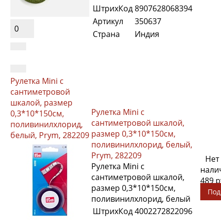
ШтрихКод
8907628068394
Артикул
350637
0
Страна
Индия
Рулетка Mini с
сантиметровой
шкалой, размер
Рулетка Mini с
0,3*10*150см,
сантиметровой шкалой,
поливинилхлорид,
размер 0,3*10*150см,
белый, Prym, 282209
поливинилхлорид, белый,
Prym, 282209
Нет
Рулетка Mini с
нали
сантиметровой шкалой,
489 
размер 0,3*10*150см,
Под
поливинилхлорид, белый
ШтрихКод
4002272822096