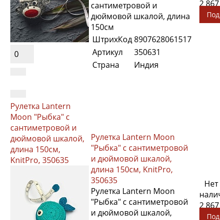
2 867
сантиметровой и
Под
дюймовой шкалой, длина
150см
ШтрихКод
8907628061517
Артикул
350631
0
Страна
Индия
Рулетка Lantern
Moon "Рыбка" с
сантиметровой и
Рулетка Lantern Moon
дюймовой шкалой,
"Рыбка" с сантиметровой
длина 150см,
и дюймовой шкалой,
KnitPro, 350635
длина 150см, KnitPro,
350635
Нет
Рулетка Lantern Moon
нали
"Рыбка" с сантиметровой
2 867
и дюймовой шкалой,
Под