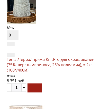
New
0
Terra /Терра/ пряжа KnitPro для окрашивания
(75% шерсть мериноса, 25% полиамид), ≈ 2кг
(100г/400м)
много
8 351 руб