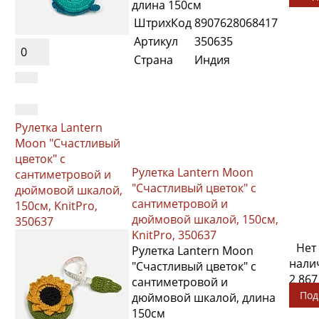
длина 150см
ШтрихКод
8907628068417
Артикул
350635
0
Страна
Индия
Рулетка Lantern
Moon "Счастливый
цветок" с
Рулетка Lantern Moon
сантиметровой и
"Счастливый цветок" с
дюймовой шкалой,
сантиметровой и
150см, KnitPro,
дюймовой шкалой, 150см,
350637
KnitPro, 350637
Нет
Рулетка Lantern Moon
нали
"Счастливый цветок" с
2 867
сантиметровой и
Под
дюймовой шкалой, длина
150см