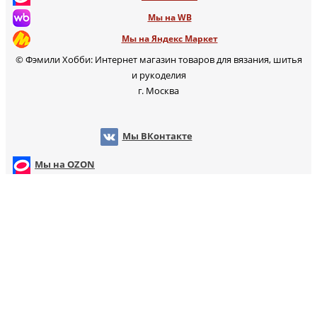
Мы на WB
Мы на Яндекс Маркет
© Фэмили Хобби: Интернет магазин товаров для вязания, шитья
и рукоделия
г. Москва
Мы ВКонтакте
Мы на OZON
Мы на WB
т
Мы на Яндекс