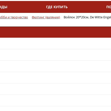
НДЫ
ГДЕ КУПИТЬ
П
обби и творчество
Фелтинг (валяние)
Войлок 20*20см, De Witte Enge