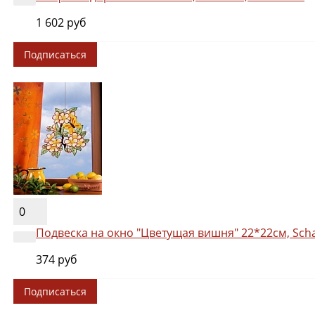
1 602 руб
Подписаться
0
Подвеска на окно "Цветущая вишня" 22*22см, Scha
374 руб
Подписаться