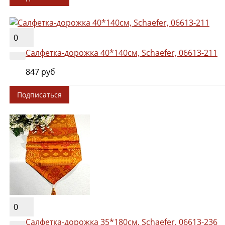
0
Салфетка-дорожка 40*140см, Schaefer, 06613-211
847 руб
Подписаться
0
Салфетка-дорожка 35*180см, Schaefer, 06613-236