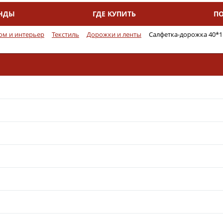
НДЫ
ГДЕ КУПИТЬ
П
ом и интерьер
Текстиль
Дорожки и ленты
Салфетка-дорожка 40*11