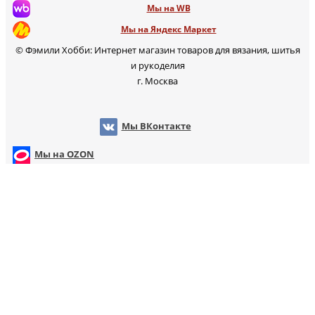
Мы на WB
Мы на Яндекс Маркет
© Фэмили Хобби: Интернет магазин товаров для вязания, шитья
и рукоделия
г. Москва
Мы ВКонтакте
Мы на OZON
Мы на WB
т
Мы на Яндекс