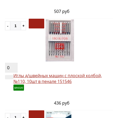
507 руб
0
Иглы д/швейных машин с плоской колбой,
№110, 10шт в пенале 151546
много
436 руб