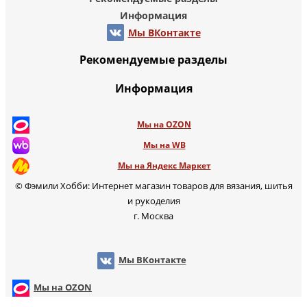
Информация
Мы ВКонтакте
Рекомендуемые разделы
Информация
Мы на OZON
Мы на WB
Мы на Яндекс Маркет
© Фэмили Хобби: Интернет магазин товаров для вязания, шитья
и рукоделия
г. Москва
Мы ВКонтакте
Мы на OZON
Мы на WB
т
Мы на Яндекс