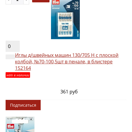
0
Иглы д/швейных машин 130/705 Н с плоской
колбой, №70-100,5шт в пенале, в блистере
152164
нет в наличии
361 руб
Подписаться