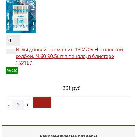
0
Иглы д/швейных машин 130/705 Н с плоской
колбой, №60-90,5шт в пенале, в блистере
152167
много
361 руб
Рекомендуемые разделы