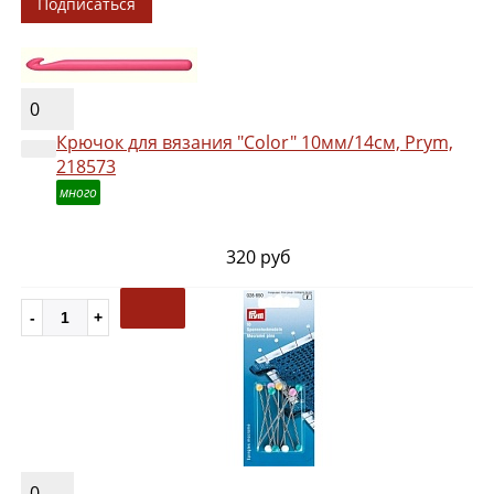
Подписаться
0
Крючок для вязания "Color" 10мм/14см, Prym,
218573
много
320 руб
0