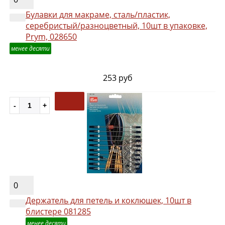
Булавки для макраме, сталь/пластик,
серебристый/разноцветный, 10шт в упаковке,
Prym, 028650
менее десяти
253 руб
0
Держатель для петель и коклюшек, 10шт в
блистере 081285
менее десяти