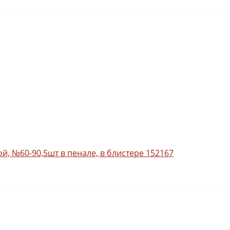
й, №60-90,5шт в пенале, в блистере 152167