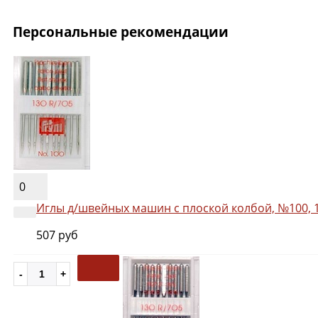
Персональные рекомендации
0
Иглы д/швейных машин с плоской колбой, №100, 
507 руб