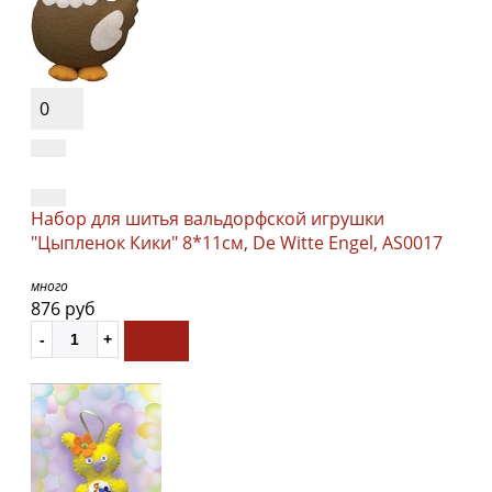
0
Набор для шитья вальдорфской игрушки
"Цыпленок Кики" 8*11см, De Witte Engel, AS0017
много
876 руб