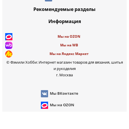
Рекомендуемые разделы
Информация
Мы на OZON
Мы на WB
Мы на Яндекс Маркет
© Фэмили Хобби: Интернет магазин товаров для вязания, шитья
и рукоделия
г. Москва
Мы ВКонтакте
Мы на OZON
Мы на WB
 на Яндекс Маркет