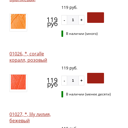
119 руб.
119
руб
В наличии (много)
01026, *, coralle
коралл, розовый
119 руб.
119
руб
В наличии (менее десяти)
01027, *, lily лилия,
бежевый