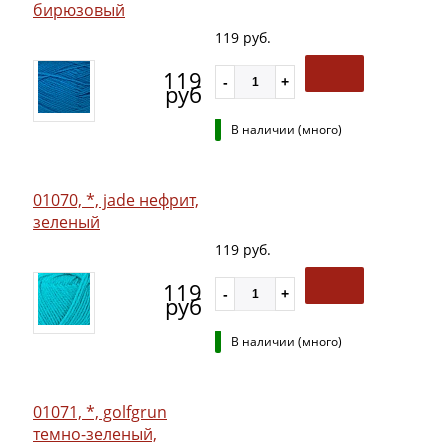
бирюзовый
119 руб.
119
руб
В наличии (много)
01070, *, jade нефрит,
зеленый
119 руб.
119
руб
В наличии (много)
01071, *, golfgrun
темно-зеленый,