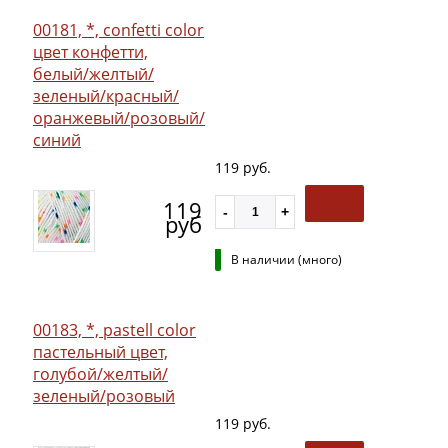
00181, *, confetti color
цвет конфетти,
белый/желтый/
зеленый/красный/
оранжевый/розовый/
синий
119 руб.
119
руб
В наличии (много)
00183, *, pastell color
пастельный цвет,
голубой/желтый/
зеленый/розовый
119 руб.