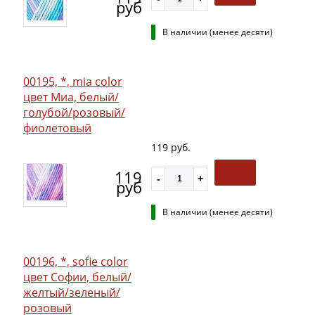
руб
В наличии (менее десяти)
00195, *, mia color
цвет Миа, белый/
голубой/розовый/
фиолетовый
119 руб.
119
руб
В наличии (менее десяти)
00196, *, sofie color
цвет Софии, белый/
желтый/зеленый/
розовый