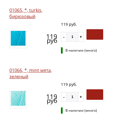
01065, *, turkis,
бирюзовый
119 руб.
119
руб
В наличии (много)
01066, *, mint мята,
зеленый
119 руб.
119
руб
В наличии (много)