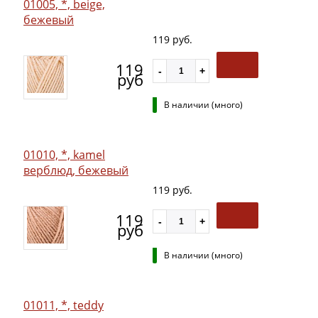
01005, *, beige,
бежевый
119 руб.
119
руб
В наличии (много)
01010, *, kamel
верблюд, бежевый
119 руб.
119
руб
В наличии (много)
01011, *, teddy