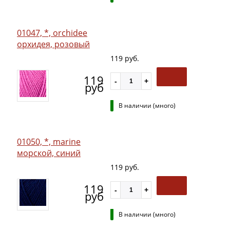
01047, *, orchidee
орхидея, розовый
119 руб.
119
руб
В наличии (много)
01050, *, marine
морской, синий
119 руб.
119
руб
В наличии (много)