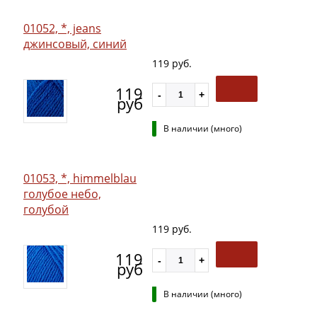
01052, *, jeans
джинсовый, синий
119 руб.
119
руб
В наличии (много)
01053, *, himmelblau
голубое небо,
голубой
119 руб.
119
руб
В наличии (много)