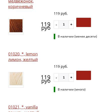
медвежонок,
коричневый
119 руб.
119
руб
В наличии (менее десяти)
01020, *, lemon
лимон, желтый
119 руб.
119
руб
В наличии (много)
01021, *, vanilla