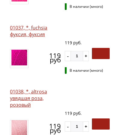
В наличии (много)
01037, *, fuchsia
фуксия, фуксия
119 руб.
119
руб
В наличии (много)
01038, *, altrosa
увядшая роза,
розовый
119 руб.
119
руб