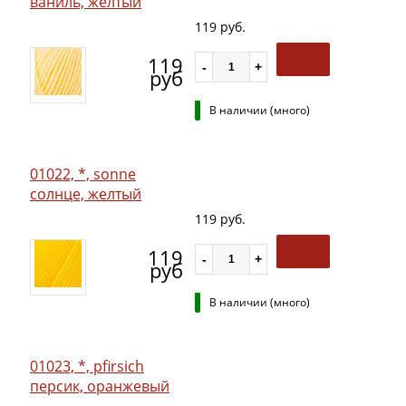
ваниль, желтый
119 руб.
119
руб
В наличии (много)
01022, *, sonne
солнце, желтый
119 руб.
119
руб
В наличии (много)
01023, *, pfirsich
персик, оранжевый