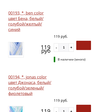
00193, *, ben color
цвет Бена, белый/
голубой/желтый/
синий
119 руб.
119
руб
В наличии (много)
00194, *, jonas color
цвет Джонаса, белый/
голубой/зеленый/
фиолетовый
119 руб.
119