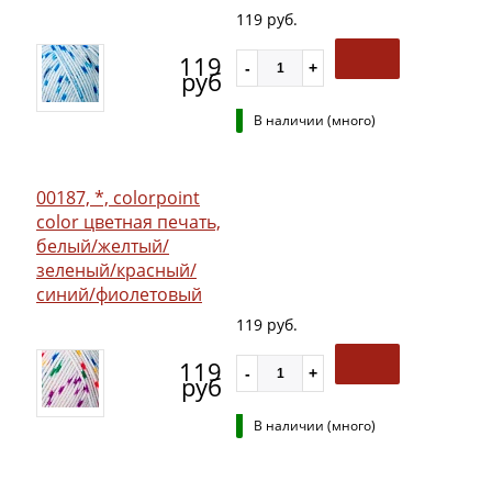
119 руб.
119
руб
В наличии (много)
00187, *, colorpoint
color цветная печать,
белый/желтый/
зеленый/красный/
синий/фиолетовый
119 руб.
119
руб
В наличии (много)