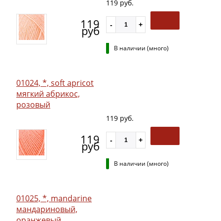
119 руб.
119
руб
В наличии (много)
01024, *, soft apricot
мягкий абрикос,
розовый
119 руб.
119
руб
В наличии (много)
01025, *, mandarine
мандариновый,
оранжевый