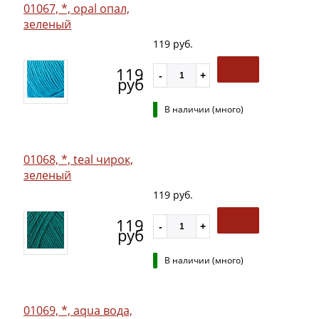
01067, *, opal опал,
зеленый
119 руб.
119
руб
В наличии (много)
01068, *, teal чирок,
зеленый
119 руб.
119
руб
В наличии (много)
01069, *, aqua вода,