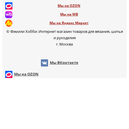
Мы на OZON
Мы на WB
Мы на Яндекс Маркет
© Фэмили Хобби: Интернет магазин товаров для вязания, шитья
и рукоделия
г. Москва
Мы ВКонтакте
Мы на OZON
Мы на WB
т
Мы на Яндекс