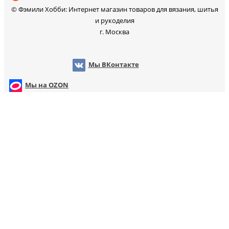
© Фэмили Хобби: Интернет магазин товаров для вязания, шитья
и рукоделия
г. Москва
Мы ВКонтакте
Мы на OZON
Мы на WB
т
Мы на Яндекс