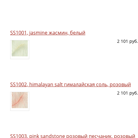
SS1001, jasmine жасмин, белый
2 101 руб.
SS1002, himalayan salt гималайская соль, розовый
2 101 руб.
SS1003, pink sandstone розовый песчаник, розовый