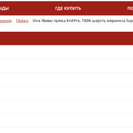
НДЫ
ГДЕ КУПИТЬ
П
язание
Пряжа
Viva /Вива/ пряжа KnitPro, 100% шерсть мериноса Sup