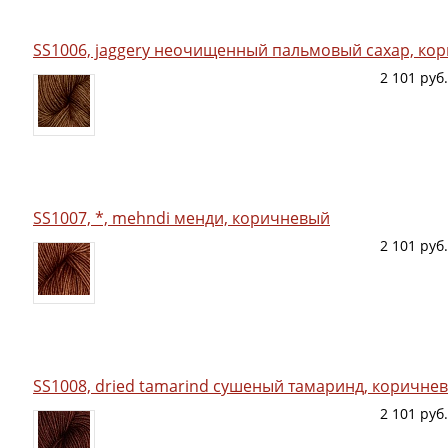
SS1006, jaggery неочищенный пальмовый сахар, ко
2 101 руб.
SS1007, *, mehndi менди, коричневый
2 101 руб.
SS1008, dried tamarind сушеный тамаринд, коричне
2 101 руб.