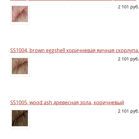
2 101 руб.
SS1004, brown eggshell коричневая яичная скорлупа
2 101 руб.
SS1005, wood ash древесная зола, коричневый
2 101 руб.