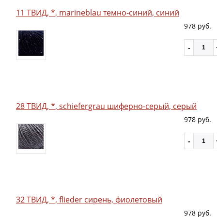
11 ТВИД, *, marineblau темно-синий, синий
978 руб.
28 ТВИД, *, schiefergrau шиферно-серый, серый
978 руб.
32 ТВИД, *, flieder сирень, фиолетовый
978 руб.