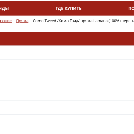
НДЫ
ГДЕ КУПИТЬ
П
язание
Пряжа
Como Tweed /Комо Твид/ пряжа Lamana (100% шерсть 