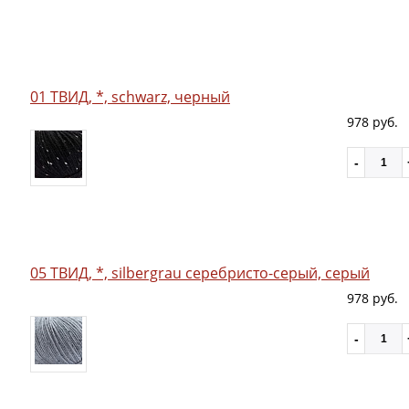
01 ТВИД, *, schwarz, черный
978 руб.
05 ТВИД, *, silbergrau серебристо-серый, серый
978 руб.