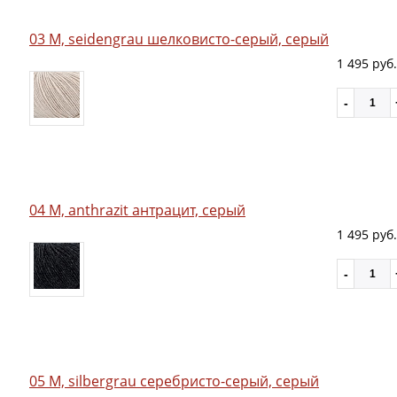
03 M, seidengrau шелковисто-серый, серый
1 495 руб.
04 M, anthrazit антрацит, серый
1 495 руб.
05 M, silbergrau серебристо-серый, серый