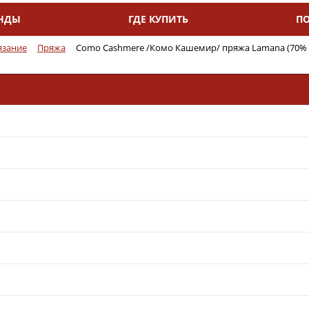
НДЫ
ГДЕ КУПИТЬ
П
язание
Пряжа
Como Cashmere /Комо Кашемир/ пряжа Lamana (70% 