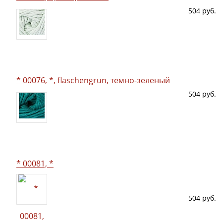
504 руб.
* 00076, *, flaschengrun, темно-зеленый
504 руб.
* 00081, *
504 руб.