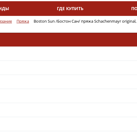
НДЫ
ГДЕ КУПИТЬ
П
язание
Пряжа
Boston Sun /Бостон Сан/ пряжа Schachenmayr original,