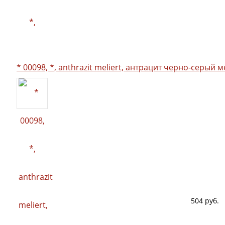
* 00098, *, anthrazit meliert, антрацит черно-серый 
504 руб.