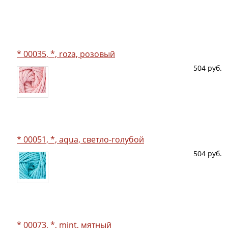
* 00035, *, roza, розовый
504 руб.
* 00051, *, aqua, светло-голубой
504 руб.
* 00073, *, mint, мятный