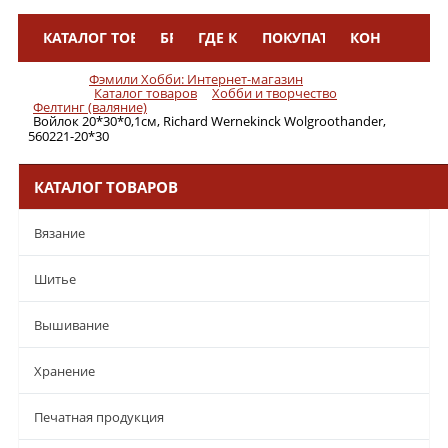
КАТАЛОГ ТОВАРОВ
БРЕНДЫ
ГДЕ КУПИТЬ
ПОКУПАТЕЛЯМ
КОНТАКТЫ
Меню
Фэмили Хобби: Интернет-магазин
Каталог товаров
Хобби и творчество
Фелтинг (валяние)
Войлок 20*30*0,1см, Richard Wernekinck Wolgroothander,
560221-20*30
КАТАЛОГ ТОВАРОВ
Вязание
Шитье
Вышивание
Хранение
Печатная продукция