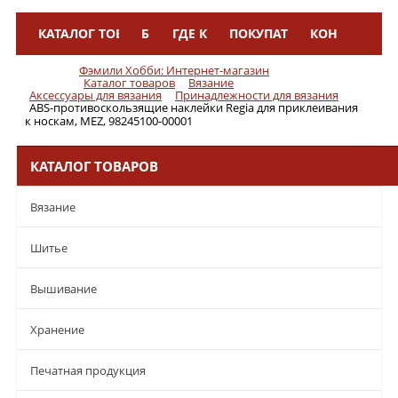
КАТАЛОГ ТОВАРОВ
БРЕНДЫ
ГДЕ КУПИТЬ
ПОКУПАТЕЛЯМ
КОНТАКТЫ
Меню
Фэмили Хобби: Интернет-магазин
Каталог товаров
Вязание
Аксессуары для вязания
Принадлежности для вязания
ABS-противоскользящие наклейки Regia для приклеивания
к носкам, MEZ, 98245100-00001
КАТАЛОГ ТОВАРОВ
Вязание
Шитье
Вышивание
Хранение
Печатная продукция