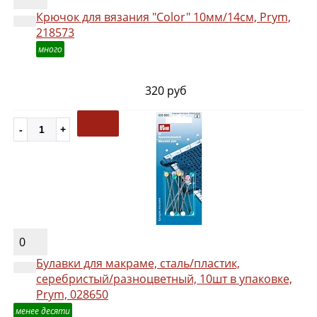
Крючок для вязания "Color" 10мм/14см, Prym,
218573
много
320 руб
0
Булавки для макраме, сталь/пластик,
серебристый/разноцветный, 10шт в упаковке,
Prym, 028650
менее десяти